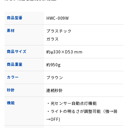
商品型番
HWC-009W
素材
プラスチック
ガラス
商品サイズ
約φ330×D53 mm
商品重量
約950g
カラー
ブラウン
秒針
連続秒針
機能
・光センサー自動点灯機能
・ライトの明るさが調整可能（強→弱
→OFF)