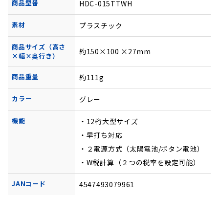
商品型番
HDC-015TTWH
素材
プラスチック
商品サイズ（高さ
約150×100 ×27mm
×幅×奥行き）
商品重量
約111g
カラー
グレー
機能
・12桁大型サイズ
・早打ち対応
・２電源方式（太陽電池/ボタン電池）
・W税計算（２つの税率を設定可能）
JANコード
4547493079961